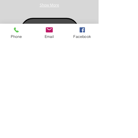
Show More
Phone
Email
Facebook
Impress
Event Planning
& Designing
Επικοινωνία:
e-mail:
info@impressevents.gr