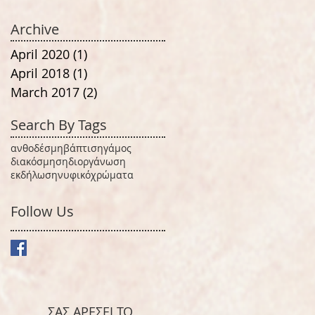
Archive
April 2020
(1)
1 post
April 2018
(1)
1 post
March 2017
(2)
2 posts
Search By Tags
ανθοδέσμη
βάπτιση
γάμος
διακόσμηση
διοργάνωση
εκδήλωση
νυφικό
χρώματα
Follow Us
ΣΑΣ ΑΡΕΣΕΙ ΤΟ